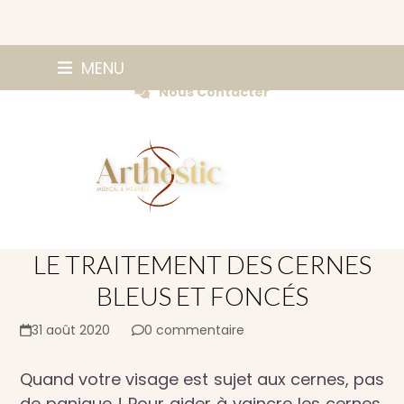
Skip
0147420584
MENU
Prendre Rendez-vous
to
Nous Contacter
content
LE TRAITEMENT DES CERNES
BLEUS ET FONCÉS
31 août 2020
0 commentaire
Quand votre visage est sujet aux cernes, pas
de panique ! Pour aider à vaincre les cernes,